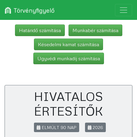
Törvényfigyelő
Határidő számítása
Munkabér számítása
Késedelmi kamat számítása
Ügyvédi munkadíj számítása
HIVATALOS
ÉRTESÍTŐK
ELMÚLT 90 NAP
2026